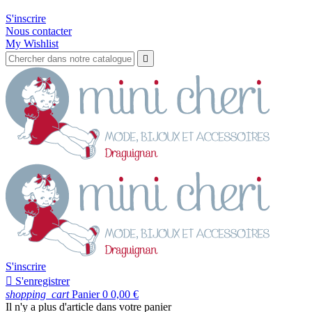
LIVRAISON OFFERTE en France métropolitaine
S'inscrire
Nous contacter
My Wishlist

S'inscrire

S'enregistrer
shopping_cart
Panier
0
0,00 €
Il n'y a plus d'article dans votre panier