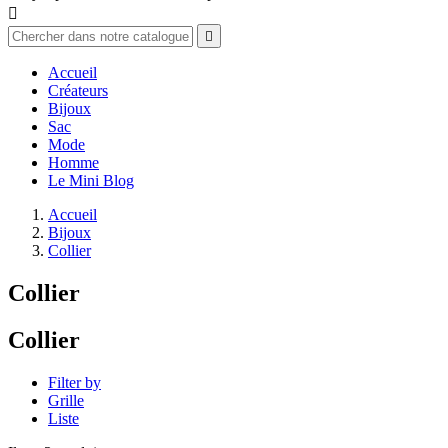


Accueil
Créateurs
Bijoux
Sac
Mode
Homme
Le Mini Blog
Accueil
Bijoux
Collier
Collier
Collier
Filter by
Grille
Liste