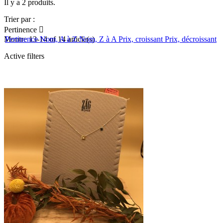
Il y a 2 produits.
Trier par :
Pertinence

Montre 13-14 of 14 article(s)
Pertinence
Nom, A à Z
Nom, Z à A
Prix, croissant
Prix, décroissant
Active filters